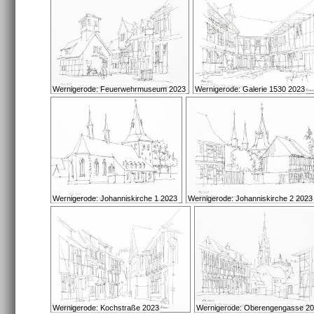
Wernigerode: Feuerwehrmuseum 2023
Wernigerode: Galerie 1530 2023
Wernigerode: Johanniskirche 1 2023
Wernigerode: Johanniskirche 2 2023
Wernigerode: Kochstraße 2023
Wernigerode: Oberengengasse 2