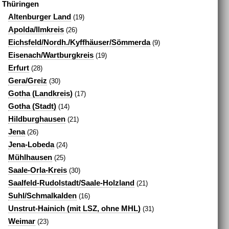
Thüringen
Altenburger Land
(19)
Apolda/Ilmkreis
(26)
Eichsfeld/Nordh./Kyffhäuser/Sömmerda
(9)
Eisenach/Wartburgkreis
(19)
Erfurt
(28)
Gera/Greiz
(30)
Gotha (Landkreis)
(17)
Gotha (Stadt)
(14)
Hildburghausen
(21)
Jena
(26)
Jena-Lobeda
(24)
Mühlhausen
(25)
Saale-Orla-Kreis
(30)
Saalfeld-Rudolstadt/Saale-Holzland
(21)
Suhl/Schmalkalden
(16)
Unstrut-Hainich (mit LSZ, ohne MHL)
(31)
Weimar
(23)