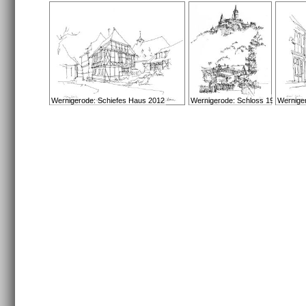
Wernigerode: Schiefes Haus 2012
Wernigerode: Schloss 1995
Werniger