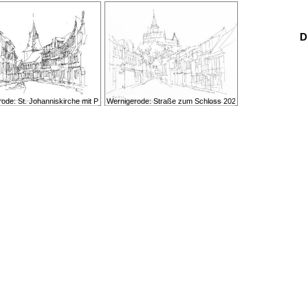
D
ode: St. Johanniskirche mit Pfarrstraße 2012
Wernigerode: Straße zum Schloss 2023