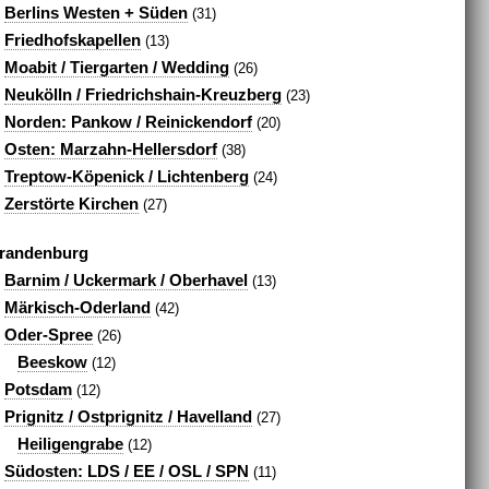
Berlins Westen + Süden
(31)
Friedhofskapellen
(13)
Moabit / Tiergarten / Wedding
(26)
Neukölln / Friedrichshain-Kreuzberg
(23)
Norden: Pankow / Reinickendorf
(20)
Osten: Marzahn-Hellersdorf
(38)
Treptow-Köpenick / Lichtenberg
(24)
Zerstörte Kirchen
(27)
randenburg
Barnim / Uckermark / Oberhavel
(13)
Märkisch-Oderland
(42)
Oder-Spree
(26)
Beeskow
(12)
Potsdam
(12)
Prignitz / Ostprignitz / Havelland
(27)
Heiligengrabe
(12)
Südosten: LDS / EE / OSL / SPN
(11)